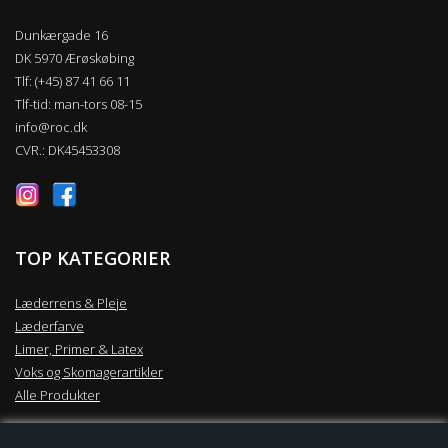
Dunkærgade 16
DK 5970 Ærøskøbing
Tlf: (+45) 87 41 66 11
Tlf-tid: man-tors 08-15
info@roc.dk
CVR.: DK45453308
TOP KATEGORIER
Læderrens & Pleje
Læderfarve
Limer, Primer & Latex
Voks og Skomagerartikler
Alle Produkter
KUNDESERVICE