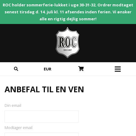
ROC holder sommerferie-lukket i uge 30-31-32. Ordrer modtaget
senest tirsdag d. 14. juli kl. 11 afsendes inden ferien. Vi ønsker
alle en rigtig dejlig sommer!
EUR
ANBEFAL TIL EN VEN
Din email
Modtager email