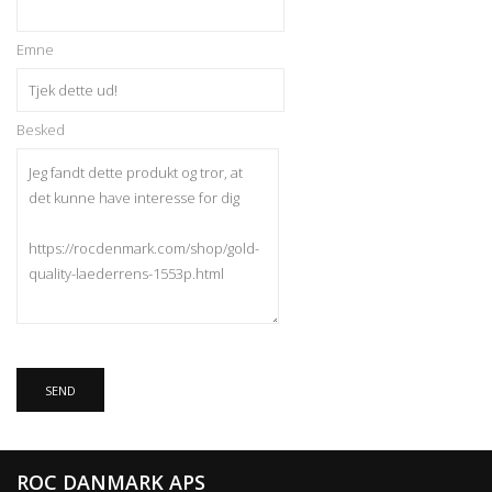
Emne
Besked
ROC DANMARK APS