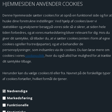
HJEMMESIDEN ANVENDER COOKIES
Kontakt os
Denne hjemmeside sætter cookies for at opnå en funktionel side og for at
Sikkerhedsdatablade / MSDS
huske dine foretrukne indstillinger. Ved hjælp af cookies laver vi
Handelsbetingelser B2C
statistikker og analyserer besøg på vores side så vi sikrer, at siden hele
Privatlivspolitik
tiden forbedres, og at vores markedsføring bliver relevant for dig. Hvis du
Om ROC
giver dit samtykke, så tillader du, at vi sætter cookies (enten i form af egne
B2BLogin
cookies og/eller fra tredjeparter), og at vi behandler de
Fortrydelses Formular
personoplysninger, som indsamles via de cookies. Du kan læse mere om
cookies i vores
cookiepolitik
, hvor du også altid har mulighed for at trække
BETALING
dit samtykke tilbage.
Herunder kan du vælge cookies til eller fra. Navnet på de forskellige typer
af cookies fortæller, hvilket formål de tjener.
In terms of sustainability and respect for the
environment, ROC Leather Care Production is at
the top.
Nødvendige
The island Aeroe won the 2020 EU price for the
most responsible green energy island.
Markedsføring
Funktionelle