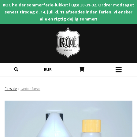
ROC holder sommerferie-lukket i uge 30-31-32. Ordrer modtaget
senest tirsdag d. 14. juli kl. 11 afsendes inden ferien. Vi ønsker
alle en rigtig dejlig sommer!
EUR
Forside
»
Læder farve