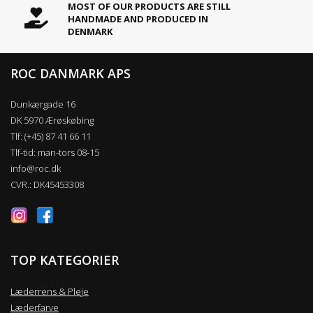
MOST OF OUR PRODUCTS ARE STILL
HANDMADE AND PRODUCED IN
DENMARK
ROC DANMARK APS
Dunkærgade 16
DK 5970 Ærøskøbing
Tlf: (+45) 87 41 66 11
Tlf-tid: man-tors 08-15
info@roc.dk
CVR.: DK45453308
TOP KATEGORIER
Læderrens & Pleje
Læderfarve