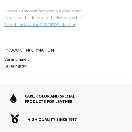
Ønsker du mere information om produktet?
Se det udarbejdede sikkerhedsdatablad her:
Sikkerhedsdatablad SDS/MSDS - klik her
PRODUKTINFORMATION
Varenummer:
Leveringstid:
CARE, COLOR AND SPECIAL
PRODUCTS FOR LEATHER
HIGH QUALITY SINCE 1917