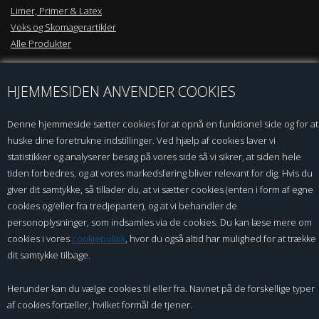
Limer, Primer & Latex
Voks og Skomagerartikler
Alle Produkter
KUNDESERVICE
HJEMMESIDEN ANVENDER COOKIES
Kontakt os
Denne hjemmeside sætter cookies for at opnå en funktionel side og for at
Sikkerhedsdatablade / MSDS
huske dine foretrukne indstillinger. Ved hjælp af cookies laver vi
Handelsbetingelser B2C
statistikker og analyserer besøg på vores side så vi sikrer, at siden hele
Privatlivspolitik
tiden forbedres, og at vores markedsføring bliver relevant for dig. Hvis du
Om ROC
giver dit samtykke, så tillader du, at vi sætter cookies (enten i form af egne
B2BLogin
cookies og/eller fra tredjeparter), og at vi behandler de
Fortrydelses Formular
personoplysninger, som indsamles via de cookies. Du kan læse mere om
cookies i vores
cookiepolitik
, hvor du også altid har mulighed for at trække
BETALING
dit samtykke tilbage.
Herunder kan du vælge cookies til eller fra. Navnet på de forskellige typer
af cookies fortæller, hvilket formål de tjener.
In terms of sustainability and respect for the
environment, ROC Leather Care Production is at