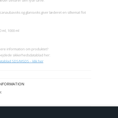
æder bevarer den lyse farve.
 canaubavoks og glansvoks giver læderet en silkemat flot
0 ml, 1000 ml
ere information om produktet?
ejdede sikkerhedsdatablad her:
tablad SDS/MSDS - klik her
NFORMATION
:
: