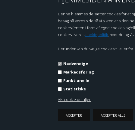
CARE, COLOR AND SPECIAL
PRODUCTS FOR LEATHER
Denne hjemmeside sætter cookies for at opnå 
besøg på vores side så vi sikrer, at siden hel
cookies (enten i form af egne cookies og/e
cookies i vores
cookiepolitik
, hvor du også a
ROC DANMARK APS
TOP 
Herunder kan du vælge cookies til eller fra. 
Dunkærgade 16
Læderren
Nødvendige
DK 5970 Ærøskøbing
Læderfa
Tlf: (+45) 87 41 66 11
Limer, P
Markedsføring
Tlf-tid: man-tors 08-15
Voks og 
Funktionelle
info@roc.dk
Alle Pro
Statistiske
CVR.: DK45453308
Vis cookie detaljer