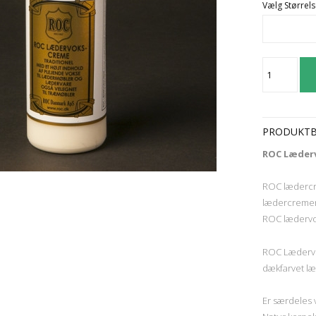
Vælg Størrels
PRODUKTB
ROC Læderv
ROC lædercre
lædercremen
ROC lædervo
ROC Lædervok
dækfarvet l
Er særdeles 