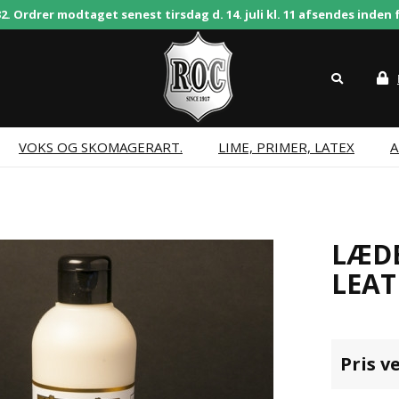
 Ordrer modtaget senest tirsdag d. 14. juli kl. 11 afsendes inden f
VOKS OG SKOMAGERART.
LIME, PRIMER, LATEX
A
LÆDE
LEAT
Pris v