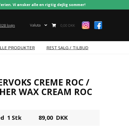
erien. Vi ønsker alle en rigtig dejlig sommer!
B2B login
0,00 DKK
LLE PRODUKTER
REST SALG / TILBUD
RVOKS CREME ROC /
HER WAX CREAM ROC
ed 1 Stk
89,00
DKK