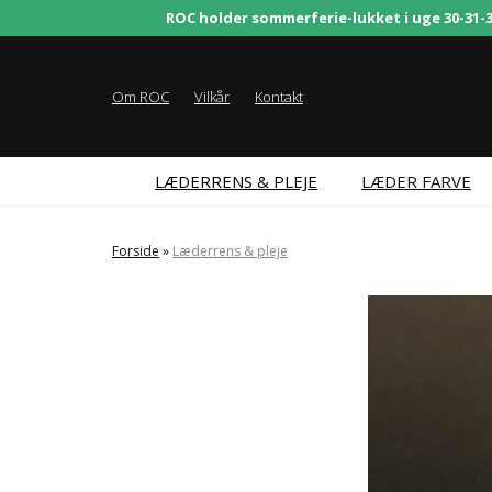
ROC holder sommerferie-lukket i uge 30-31-32.
Om ROC
Vilkår
Kontakt
LÆDERRENS & PLEJE
LÆDER FARVE
Forside
»
Læderrens & pleje