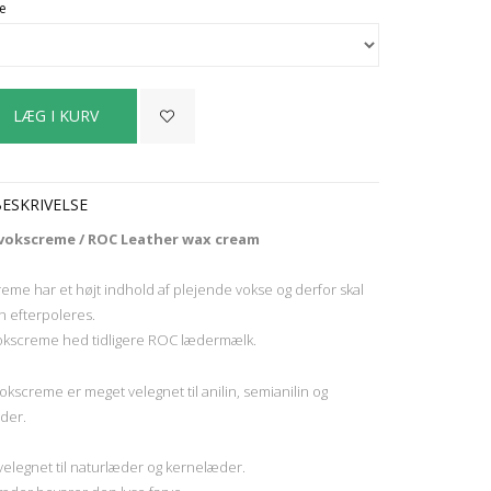
e
ESKRIVELSE
okscreme / ROC Leather wax cream
me har et højt indhold af plejende vokse og derfor skal
 efterpoleres.
kscreme hed tidligere ROC lædermælk.
screme er meget velegnet til anilin, semianilin og
æder.
velegnet til naturlæder og kernelæder.