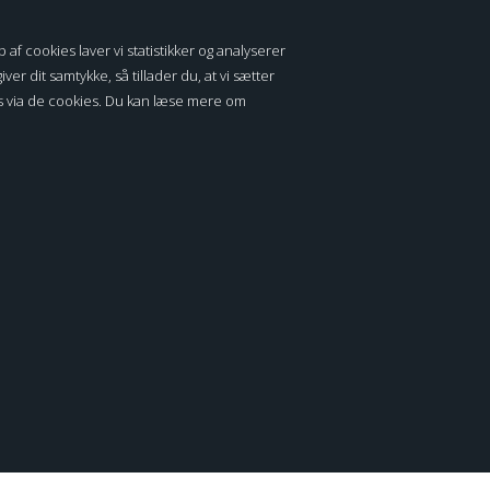
MOST OF OUR PRODUCTS ARE STILL
HANDMADE AND PRODUCED IN
f cookies laver vi statistikker og analyserer
DENMARK
ver dit samtykke, så tillader du, at vi sætter
es via de cookies. Du kan læse mere om
BETALING
In terms of sustainability and respect for the
environment, ROC Leather Care Production is at
the top.
The island Aeroe won the 2020 EU price for the
most responsible green energy island.