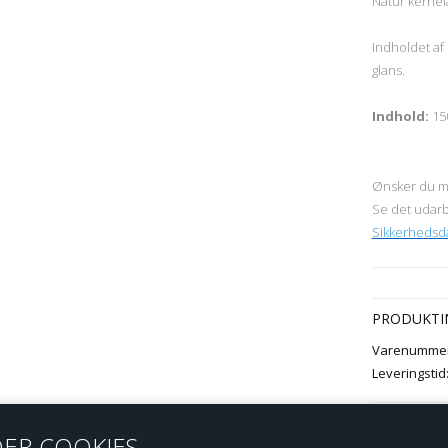
Natur kernel
Indholdet af
glans.
Indhold:
15
Ønsker du m
Se det udarb
Sikkerhedsda
PRODUKTI
Varenummer
Leveringstid
ER COOKIES