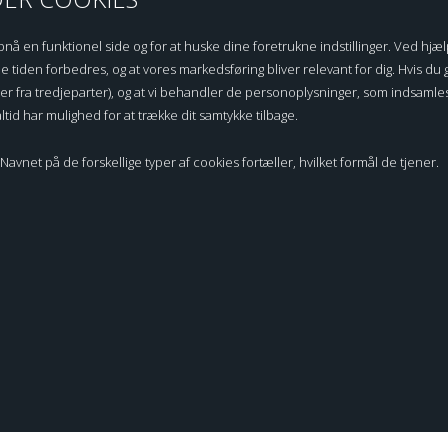
HIGH QUALITY SINCE 1917
en funktionel side og for at huske dine foretrukne indstillinger. Ved hjælp a
e tiden forbedres, og at vores markedsføring bliver relevant for dig. Hvis du gi
ller fra tredjeparter), og at vi behandler de personoplysninger, som indsaml
ltid har mulighed for at trække dit samtykke tilbage.
KATEGORIER
KUNDESERVICE
Navnet på de forskellige typer af cookies fortæller, hvilket formål de tjener.
s & Pleje
Kontakt os
rve
Sikkerhedsdatablade / MSDS
rimer & Latex
Handelsbetingelser B2C
Skomagerartikler
Privatlivspolitik
dukter
Om ROC
B2BLogin
Fortrydelses Formular