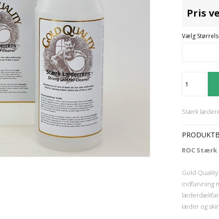
Pris v
Vælg Størrels
Stærk læderen
PRODUKTB
ROC Stærk 
Gold Qualit
indfarvning
læderdækfarv
læder og ski