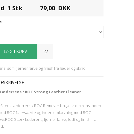
ed 1 Stk
79,00
DKK
e
s, som fjerner farve og finish fra læder og skind.
ESKRIVELSE
Læderrens / ROC Strong Leather Cleaner
y Stærk Læderrens / ROC Remover bruges som rens inden
 med ROC Narvsværte og inden omfarvning med ROC
e.ROC Stærk læderens, fjerner farve, fedt og finish fra
nd.