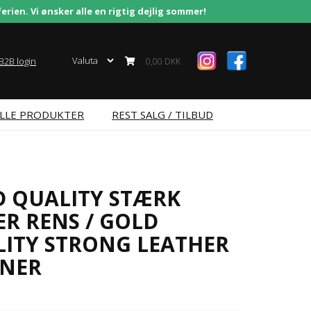
erien. Vi ønsker alle en rigtig dejlig sommer!
B2B login
0,00 DKK
LLE PRODUKTER
REST SALG / TILBUD
 QUALITY STÆRK
R RENS / GOLD
ITY STRONG LEATHER
ANER