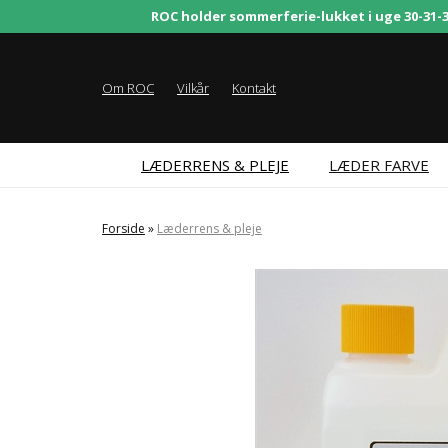
ROC holder sommerferie-lukket i uge 30-31-32.
Om ROC
Vilkår
Kontakt
LÆDERRENS & PLEJE
LÆDER FARVE
Forside
»
Læderrens & pleje