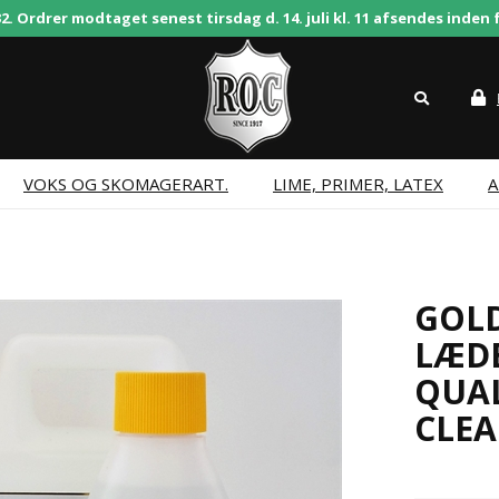
 Ordrer modtaget senest tirsdag d. 14. juli kl. 11 afsendes inden f
VOKS OG SKOMAGERART.
LIME, PRIMER, LATEX
A
GOLD
LÆDE
QUAL
CLE