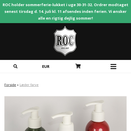
ROC holder sommerferie-lukket i uge 30-31-32. Ordrer modtaget
senest tirsdag d. 14. juli kl. 11 afsendes inden ferien. Vi ønsker
alle en rigtig dejlig sommer!
EUR
Forside
»
Læder farve