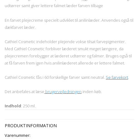
udtørrer samt giver lettere falmet læder farven tilbage
En farvet plejecreme specielt udviklet til anilinlæder. Anvendes også til
dækfarvet læder.
Cathiel Cosmetic indeholder plejende vokse tilsat farvepigmenter.
Med Cathiel Cosmetic forbliver læderet smukt meget længere, da
plejecremen forebygger at læderet udtørrer og falmer. Bruges også til
at få farven frem igen hvis anilinlæderet allerede er lettere falmet.
Cathiel Cosmetic fås i 60 forskellige farver samt neutral.
Se farvekort
.
Det anbefales at læse
brugervejledningen
inden køb.
Indhold
: 250 ml.
PRODUKTINFORMATION
Varenummer: