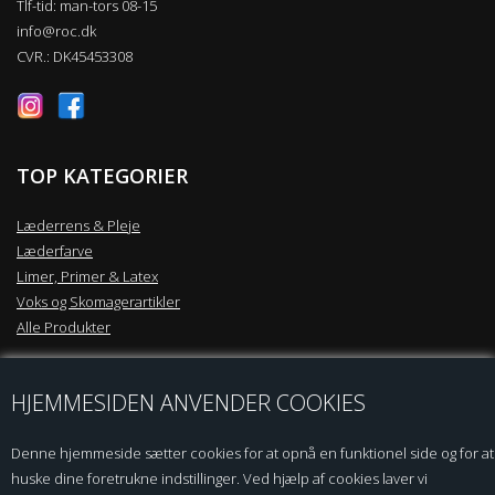
Tlf-tid: man-tors 08-15
info@roc.dk
CVR.: DK45453308
TOP KATEGORIER
Læderrens & Pleje
Læderfarve
Limer, Primer & Latex
Voks og Skomagerartikler
Alle Produkter
KUNDESERVICE
HJEMMESIDEN ANVENDER COOKIES
Kontakt os
Denne hjemmeside sætter cookies for at opnå en funktionel side og for at
Sikkerhedsdatablade / MSDS
huske dine foretrukne indstillinger. Ved hjælp af cookies laver vi
Handelsbetingelser B2C